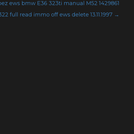
bez ews bmw E36 323ti manual M52 1429861
2 full read immo off ews delete 13.11.1997
→