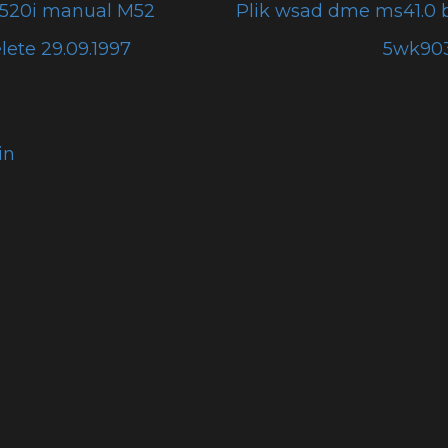
 520i manual M52
Plik wsad dme ms41.0 
lete 29.09.1997
5wk9032
in