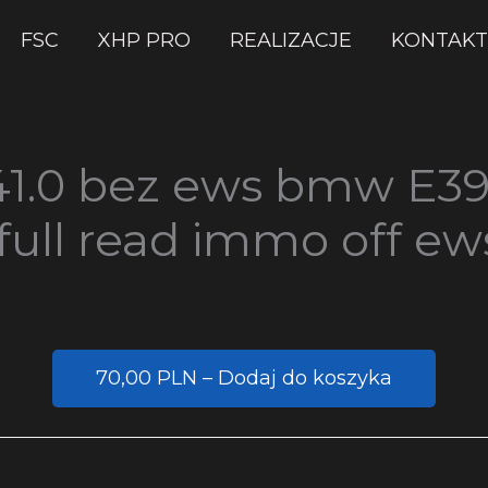
FSC
XHP PRO
REALIZACJE
KONTAKT
1.0 bez ews bmw E39
ull read immo off ews
70,00 PLN – Dodaj do koszyka