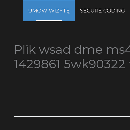
Przejdź
UMÓW WIZYTĘ
SECURE CODING
do
treści
Plik wsad dme ms4
1429861 5wk90322 f