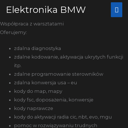
Przejdź
Elektronika BMW
Głó
do
me
treści
Współpraca z warsztatami
Oferujemy:
zdalna diagnostyka
zdalne kodowanie, aktywacja ukrytych funkcji
itp.
zdalne programowanie sterowników
zdalna konwersja usa – eu
kody do map, mapy
kody fsc, doposażenia, konwersje
kody naprawcze
kody do aktywacji radia cic, nbt, evo, mgu
pomoc w rozwiązywaniu trudnych