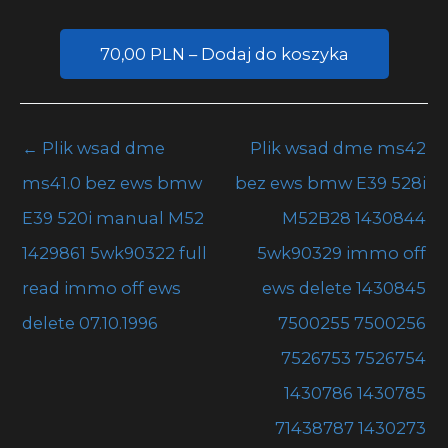
70,00 PLN – Dodaj do koszyka
←
Plik wsad dme
Plik wsad dme ms42
ms41.0 bez ews bmw
bez ews bmw E39 528i
E39 520i manual M52
M52B28 1430844
1429861 5wk90322 full
5wk90329 immo off
read immo off ews
ews delete 1430845
delete 07.10.1996
7500255 7500256
7526753 7526754
1430786 1430785
71438787 1430273