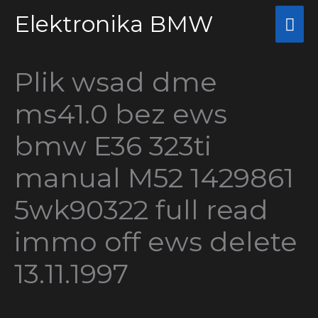
Przejdź
Elektronika BMW
Głó
do
me
treści
Plik wsad dme
ms41.0 bez ews
bmw E36 323ti
manual M52 1429861
5wk90322 full read
immo off ews delete
13.11.1997