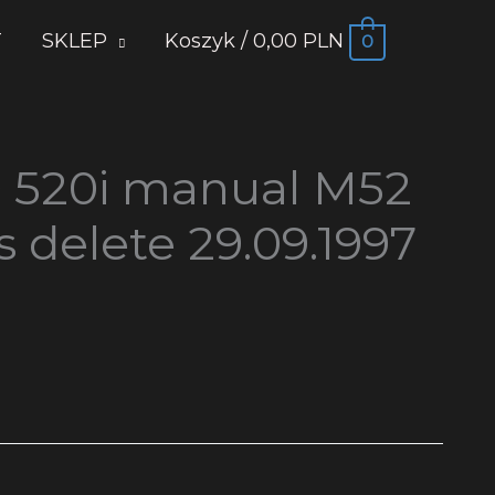
T
SKLEP
Koszyk
/
0,00 PLN
0
 520i manual M52
 delete 29.09.1997