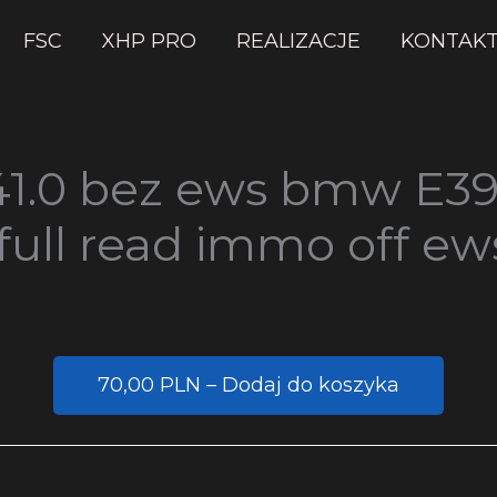
FSC
XHP PRO
REALIZACJE
KONTAK
1.0 bez ews bmw E39
ull read immo off ews
70,00 PLN – Dodaj do koszyka