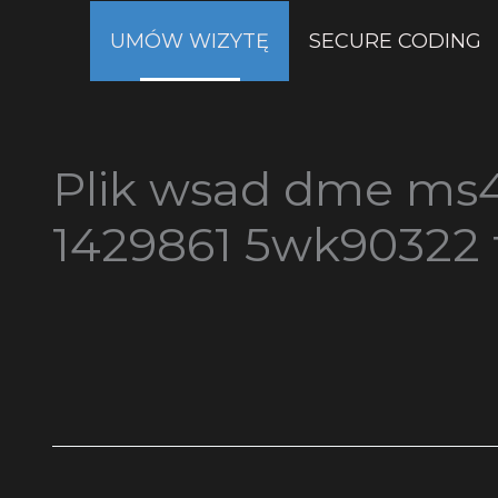
Przejdź
UMÓW WIZYTĘ
SECURE CODING
do
treści
Plik wsad dme ms4
1429861 5wk90322 f