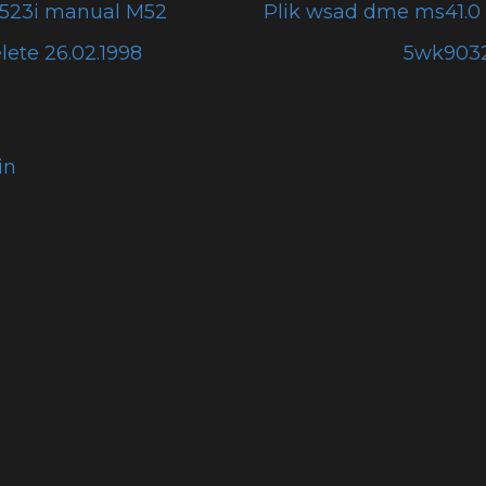
523i manual M52
Plik wsad dme ms41.0
lete 26.02.1998
5wk90322
in