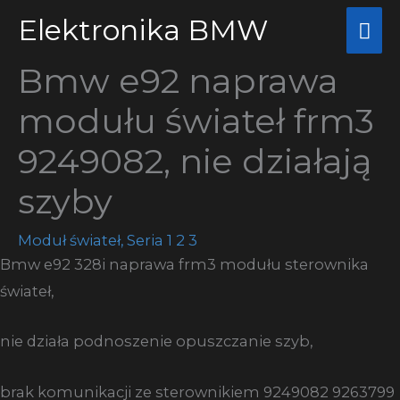
Przejdź
Elektronika BMW
Głó
do
me
treści
Bmw e92 naprawa
modułu świateł frm3
9249082, nie działają
szyby
Moduł świateł
,
Seria 1 2 3
Bmw e92 328i naprawa frm3 modułu sterownika
świateł,
nie działa podnoszenie opuszczanie szyb,
brak komunikacji ze sterownikiem 9249082 9263799