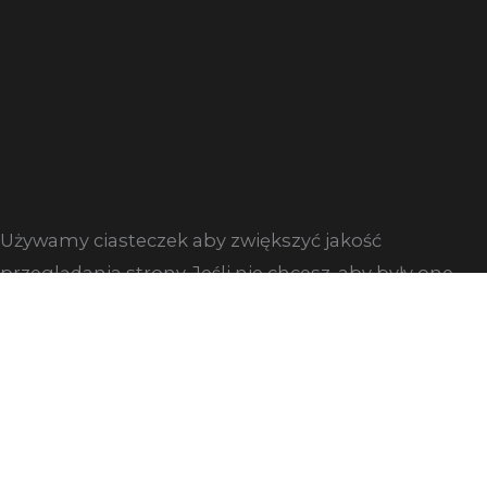
Używamy ciasteczek aby zwiększyć jakość
przeglądania strony. Jeśli nie chcesz, aby były one
zapisywane na twoim komputerze zmień ustawienia
swojej przeglądarki.
Zgoda
Dowiedz się więcej
Close