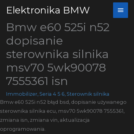
Przejdź
Elektronika BMW
Głó
do
men
treści
Bmw e60 525i n52
dopisanie
sterownika silnika
msv70 5wk90078
7555361 isn
Immobilizer
,
Seria 4 5 6
,
Sterownik silnika
Bmw e60 525i n52 błąd bsd, dopisanie używanego
sterownika silnika ecu, msv70 5wk90078 7555361,
zmiana isn, zmiana vin, aktualizacja
oprogramowania.