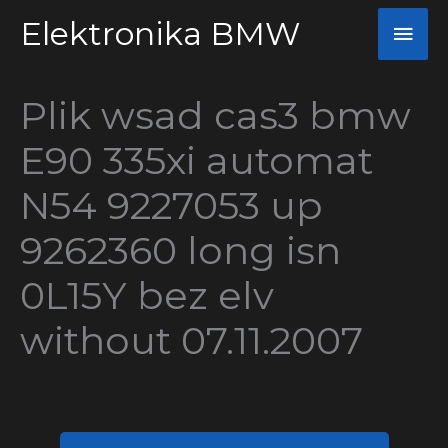
Przejdź
Elektronika BMW
Głó
do
men
treści
Plik wsad cas3 bmw
E90 335xi automat
N54 9227053 up
9262360 long isn
0L15Y bez elv
without 07.11.2007