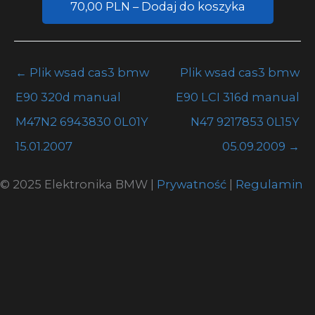
70,00 PLN – Dodaj do koszyka
←
Plik wsad cas3 bmw
Plik wsad cas3 bmw
E90 320d manual
E90 LCI 316d manual
M47N2 6943830 0L01Y
N47 9217853 0L15Y
15.01.2007
05.09.2009
→
© 2025 Elektronika BMW |
Prywatność
|
Regulamin