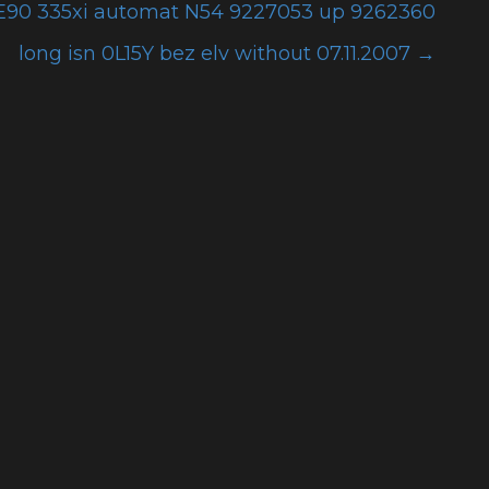
E90 335xi automat N54 9227053 up 9262360
long isn 0L15Y bez elv without 07.11.2007
→