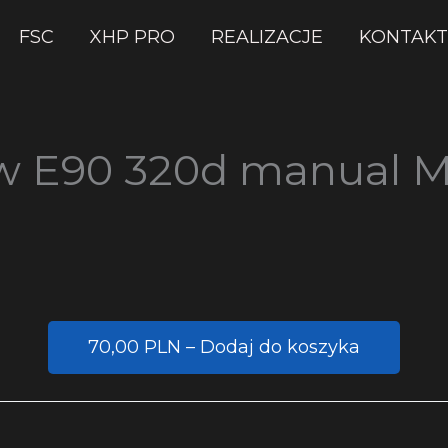
FSC
XHP PRO
REALIZACJE
KONTAKT
mw E90 320d manual 
70,00 PLN – Dodaj do koszyka