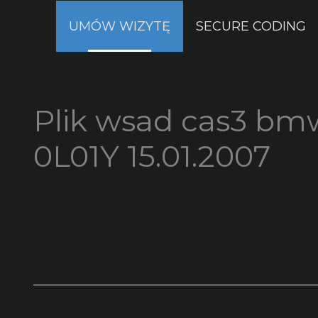
Przejdź
UMÓW WIZYTĘ
SECURE CODING
do
treści
Plik wsad cas3 b
0L01Y 15.01.2007