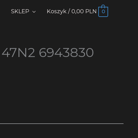
SKLEP
Koszyk
/
0,00 PLN
0
M47N2 6943830