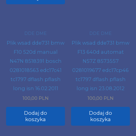
DDE DME
DDE DME
Plik wsad dde731 bmw
Plik wsad dde731 bmw
F10 520d manual
F13 640d automat
N47N 8518391 bosch
N57Z 8573557
0281018563 edc17c41
0281019677 edc17cp46
tc1797 dflash pflash
tc1797 dflash pflash
long isn 16.02.2011
long isn 23.08.2012
100,00 PLN
100,00 PLN
Dodaj do
Dodaj do
koszyka
koszyka