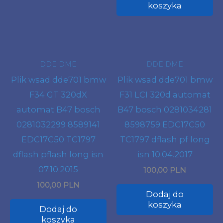
koszyka
DDE DME
DDE DME
Plik wsad dde701 bmw
Plik wsad dde701 bmw
F34 GT 320dX
F31 LCI 320d automat
automat B47 bosch
B47 bosch 0281034281
0281032299 8589141
8598759 EDC17C50
EDC17C50 TC1797
TC1797 dflash pf long
dflash pflash long isn
isn 10.04.2017
07.10.2015
100,00 PLN
100,00 PLN
Dodaj do
koszyka
Dodaj do
koszyka