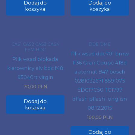
Dodaj do
Dodaj do
koszyka
koszyka
CAS1 CAS2 CAS3 CAS4
DDE DME
FEM BDC
Plik wsad dde701 bmw
Plik wsad blokada
F36 Gran Coupé 418d
kierownicy elv bdc f48
automat B47 bosch
95040rt virgin
0281032671 8591073
70,00 PLN
EDC17C50 TC1797
dflash pflash long isn
Dodaj do
koszyka
08.12.2015
100,00 PLN
Dodaj do