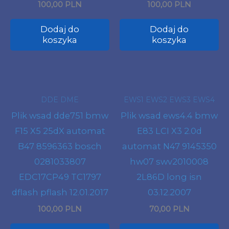
100,00 PLN
100,00 PLN
Dodaj do
Dodaj do
koszyka
koszyka
DDE DME
EWS1 EWS2 EWS3 EWS4
Plik wsad dde751 bmw
Plik wsad ews4.4 bmw
F15 X5 25dX automat
E83 LCI X3 2.0d
B47 8596363 bosch
automat N47 9145350
0281033807
hw07 swv2010008
EDC17CP49 TC1797
2L86D long isn
dflash pflash 12.01.2017
03.12.2007
100,00 PLN
70,00 PLN