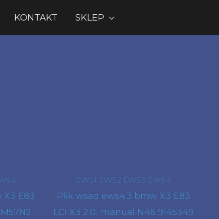
KONTAKT
SKLEP
EWS4
EWS1 EWS2 EWS3 EWS4
w X3 E83
Plik wsad ews4.3 bmw X3 E83
t M57N2
LCI X3 2.0i manual N46 9145349