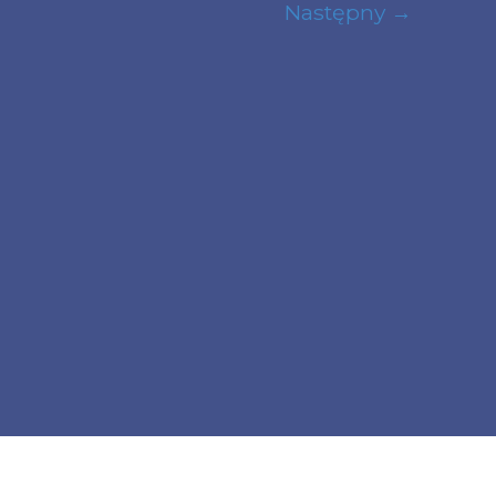
Następny
→
apisywane na twoim komputerze zmień ustawienia