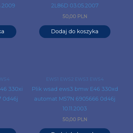
4.2009
2L86D 03.05.2007
50,00 PLN
ka
Dodaj do koszyka
EWS4
EWS1 EWS2 EWS3 EWS4
46 330xi
Plik wsad ews3 bmw E46 330xd
 0d46j
automat M57N 6905666 0d46j
10.11.2003
50,00 PLN