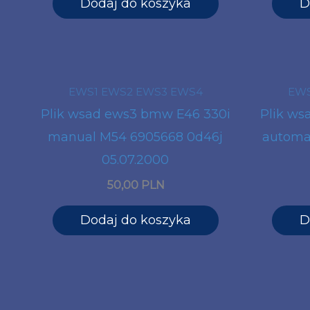
Dodaj do koszyka
D
EWS1 EWS2 EWS3 EWS4
EWS
Plik wsad ews3 bmw E46 330i
Plik ws
manual M54 6905668 0d46j
automa
05.07.2000
50,00 PLN
Dodaj do koszyka
D