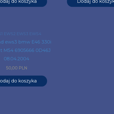
odaj do koszyka
Dodaj do koszy
1 EWS2 EWS3 EWS4
ad ews3 bmw E46 330i
t M54 6905666 0D46J
08.04.2004
50,00 PLN
odaj do koszyka