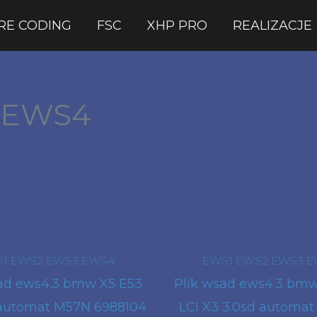
RE CODING
FSC
XHP PRO
REALIZACJE
 EWS4
1 EWS2 EWS3 EWS4
EWS1 EWS2 EWS3 
sad ews4.3 bmw X5 E53
Plik wsad ews4.3 bm
 automat M57N 6988104
LCI X3 3.0sd automa