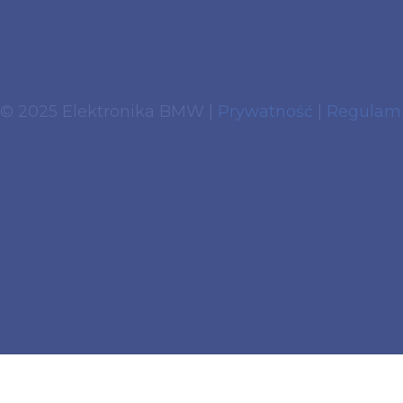
© 2025 Elektronika BMW |
Prywatność
|
Regulam
Używamy ciasteczek aby zwiększyć jakość przegl
swojej przeglądarki.
Zgoda
Dowiedz się więcej