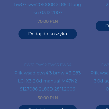
hw07 swv2010008 2L86D long
2
isn 03.12.2007
70,00 PLN
D
Dodaj do koszyka
EWS1 EWS2 EWS3 EWS4
EWS
Plik wsad ews4.3 bmw X3 E83
Plik ws
LCI X3 2.0d manual M47N2
3.0d a
9127086 2L86D 28.11.2006
0
50,00 PLN