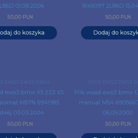
L86D 01.08.2006
9145097 2L86D 15.0
50,00 PLN
50,00 PLN
odaj do koszyka
Dodaj do koszy
1 EWS2 EWS3 EWS4
EWS1 EWS2 EWS3 
ad ews3 bmw X5 E53 X5
Plik wsad ews3 bmw E
utomat M57N 6941985
manual M54 6905667
d46j 03.03.2004
06.09.2000
50,00 PLN
50,00 PLN