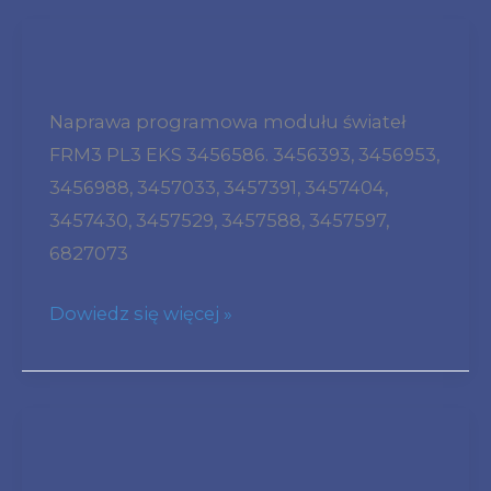
8652746
0261S13663
Mini
TC1797
R56
Naprawa programowa modułu świateł
Naprawa
FRM3 PL3 EKS 3456586. 3456393, 3456953,
FRM3
3456988, 3457033, 3457391, 3457404,
AHL
3457430, 3457529, 3457588, 3457597,
EKS
6827073
3456586
FRM3R
Dowiedz się więcej »
PL3
Nie
Działają
Szyby
Mini
I
R56
Kierunkowskazy