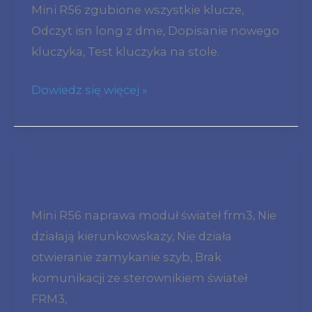
Mini R56 zgubione wszystkie klucze,
usa
9275559
Odczyt isn long z dme, Dopisanie nowego
brak
s01597425
kluczyka, Test kluczyka na stole.
kluczyków,
dopisanie
Dowiedz się więcej »
kluczyka,
dorobienie
klucza
315
Mini
MHz,
R56
dme
Mini R56 naprawa moduł świateł frm3, Nie
nie
7620984
działają kierunkowskazy, Nie działa
działają
bosch
otwieranie zamykanie szyb, Brak
kierunkowskazy,
0261S06661
komunikacji ze sterownikiem świateł
nie
cas3+
FRM3,
działa
9237046