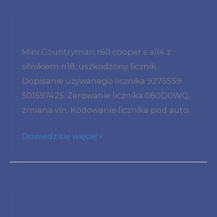
przeciwmgielne
MINI
tył
Countryman
Mini Countryman r60 cooper s all4 z
R60
silnikiem n18, uszkodzony licznik.
Cooper
Dopisanie używanego licznika 9275559
S
S01597425. Zerowanie licznika 080D0WQ,
ALL4
zmiana vin. Kodowanie licznika pod auto.
N18
uszkodzony
Dowiedz się więcej »
licznik
–
080D0WQ
zerowanie
Mini
używanego
R56
licznika