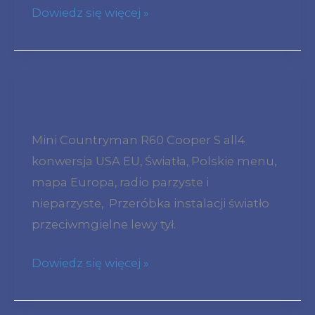
Dowiedz się więcej »
naprawa
frm3
high
eks
3456588
MINI
frm3r
Countryman
Mini Countryman R60 Cooper S all4
PL
R60
konwersja USA EU, Światła, Polskie menu,
nie
Cooper
mapa Europa, radio parzyste i
działają
S
nieparzyste, Przeróbka instalacji światło
szyby
ALL4
przeciwmgielne lewy tył.
i
konwersja
kierunkowskazy
USA
Dowiedz się więcej »
Europa
licznik
światło