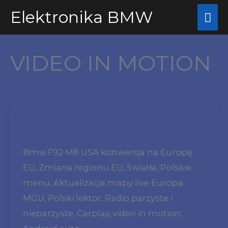
Przejdź
Elektronika BMW
Głó
do
me
treści
VIDEO IN MOTION
Bmw
F92
Bmw F92 M8 USA konwersja na Europę
M8
EU, Zmiana regionu EU, Światła, Polskie
S63M
menu, Aktualizacja mapy live Europa
Konwersja
MGU, Polski lektor, Radio parzyste i
Usa
nieparzyste, Carplay, video in motion,
Europa