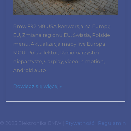
Światla
Zmiana
Regionu
Bmw F92 M8 USA konwersja na Europę
Polskie
EU, Zmiana regionu EU, Światła, Polskie
Menu
menu, Aktualizacja mapy live Europa
Radio
MGU, Polski lektor, Radio parzyste i
Parzyste
nieparzyste, Carplay, video in motion,
vim
Android auto
mgu
live
Dowiedz się więcej »
© 2025 Elektronika BMW |
Prywatność
|
Regulamin