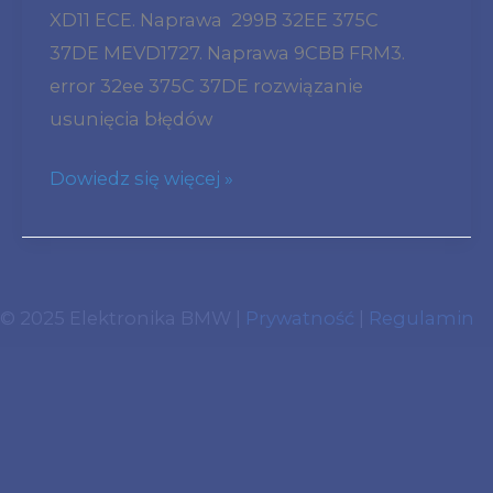
XD11 ECE. Naprawa 299B 32EE 375C
A
37DE MEVD1727. Naprawa 9CBB FRM3.
N18
error 32ee 375C 37DE rozwiązanie
Dopisanie
usunięcia błędów
używanego
sterownika
Dowiedz się więcej »
silnika
MEVD17.2.7
8652746
0261S13663
© 2025 Elektronika BMW |
Prywatność
|
Regulamin
TC1797