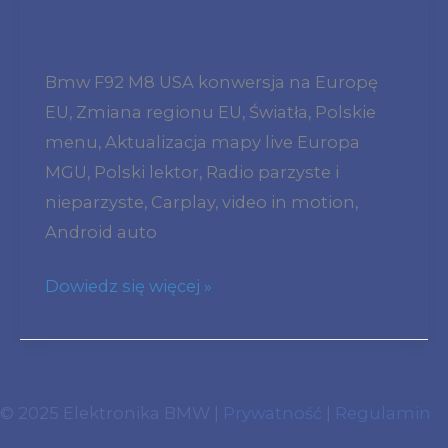
Bmw
F92
Bmw F92 M8 USA konwersja na Europę
M8
EU, Zmiana regionu EU, Światła, Polskie
S63M
menu, Aktualizacja mapy live Europa
Konwersja
MGU, Polski lektor, Radio parzyste i
Usa
nieparzyste, Carplay, video in motion,
Europa
Android auto
Światla
Zmiana
Dowiedz się więcej »
Regionu
Polskie
Menu
Radio
© 2025 Elektronika BMW |
Prywatność
|
Regulamin
Parzyste
vim