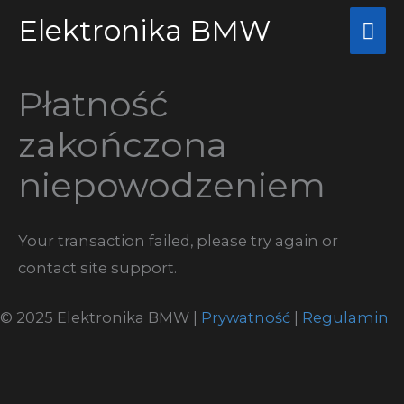
Przejdź
Elektronika BMW
Głó
do
me
treści
Płatność
zakończona
niepowodzeniem
Your transaction failed, please try again or
contact site support.
© 2025 Elektronika BMW |
Prywatność
|
Regulamin