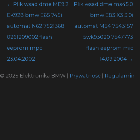
←
Plik wsad dme ME9.2
Plik wsad dme ms45.0
EK928 bmw E65 745i
bmw E83 X3 3.0i
automat N62 7521368
automat M54 7543157
0261209002 flash
5wk93020 7547773
eeprom mpc
flash eeprom mic
23.04.2002
14.09.2004
→
© 2025 Elektronika BMW |
Prywatność
|
Regulamin