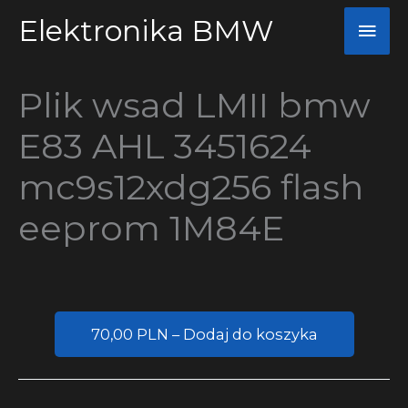
Przejdź
Elektronika BMW
Głó
do
men
treści
Plik wsad LMII bmw
E83 AHL 3451624
mc9s12xdg256 flash
eeprom 1M84E
70,00 PLN – Dodaj do koszyka