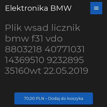
Przejdź
Elektronika BMW
Głó
do
men
treści
Plik wsad licznik
bmw f31 vdo
8803218 40771031
14369510 9232895
35160wt 22.05.2019
70,00 PLN – Dodaj do koszyka