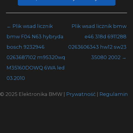
←
Plik wsad licznik
Plik wsad licznik bmw
bmw F04 N63 hybryda
e46 318d 6911288
bosch 9232946
0263606343 hw12 sw23
0263687102 m95320wq
35080 2002
→
M35160DOWQ 6WA led
03.2010
© 2025 Elektronika BMW |
Prywatność
|
Regulamin