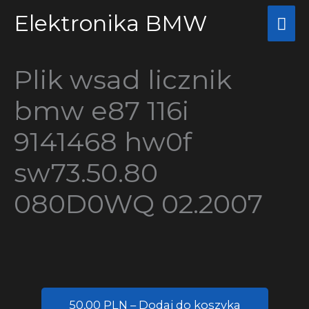
Przejdź
Elektronika BMW
Głó
do
me
treści
Plik wsad licznik
bmw e87 116i
9141468 hw0f
sw73.50.80
080D0WQ 02.2007
50,00 PLN – Dodaj do koszyka