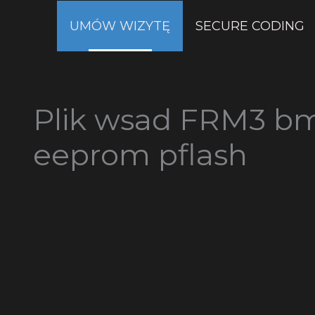
Przejdź
UMÓW WIZYTĘ
SECURE CODING
do
treści
Plik wsad FRM3 bm
eeprom pflash