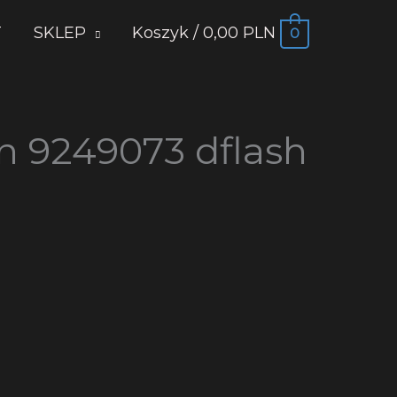
T
SKLEP
Koszyk
/
0,00 PLN
0
n 9249073 dflash