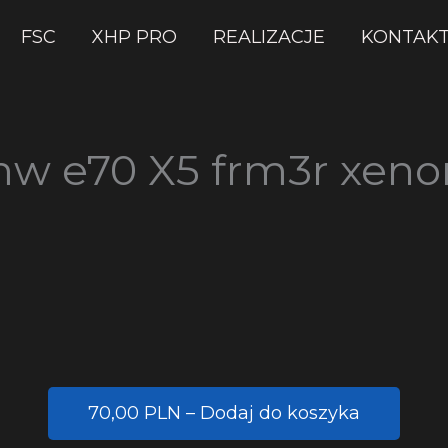
FSC
XHP PRO
REALIZACJE
KONTAK
w e70 X5 frm3r xeno
70,00 PLN – Dodaj do koszyka