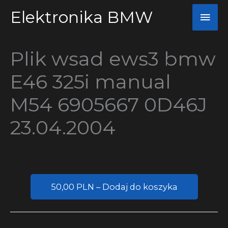
Przejdź
Elektronika BMW
Głó
do
men
treści
Plik wsad ews3 bmw
E46 325i manual
M54 6905667 0D46J
23.04.2004
50,00 PLN – Dodaj do koszyka