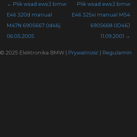
←
Plik wsad ews3 bmw
Plik wsad ews3 bmw
E46 320d manual
E46 325xi manual M54
M47N 6905667 0d46j
6905668 0D46J
06.05.2005
11.09.2001
→
© 2025 Elektronika BMW |
Prywatność
|
Regulamin