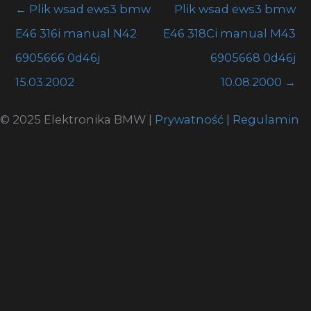
←
Plik wsad ews3 bmw
Plik wsad ews3 bmw
E46 316i manual N42
E46 318Ci manual M43
6905666 0d46j
6905668 0d46j
15.03.2002
10.08.2000
→
© 2025 Elektronika BMW |
Prywatność
|
Regulamin