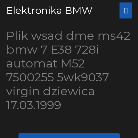
Przejdź
Elektronika BMW
Głó
do
me
treści
Plik wsad dme ms42
bmw 7 E38 728i
automat M52
7500255 5wk9037
virgin dziewica
17.03.1999