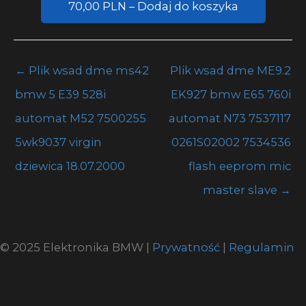
70,00 PLN – Dodaj do koszyka
←
Plik wsad dme ms42
Plik wsad dme ME9.2
bmw 5 E39 528i
EK927 bmw E65 760i
automat M52 7500255
automat N73 7537117
5wk9037 virgin
0261S02002 7534536
dziewica 18.07.2000
flash eeprom mic
master slave
→
© 2025 Elektronika BMW |
Prywatność
|
Regulamin