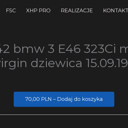
FSC
XHP PRO
REALIZACJE
KONTAK
42 bmw 3 E46 323Ci 
rgin dziewica 15.09.1
70,00 PLN – Dodaj do koszyka