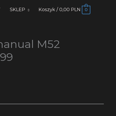
T
SKLEP
Koszyk
/
0,00 PLN
0
manual M52
999