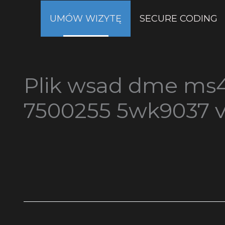
Przejdź
UMÓW WIZYTĘ
SECURE CODING
do
treści
Plik wsad dme ms
7500255 5wk9037 vi