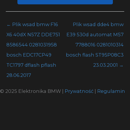
←
Plik wsad bmw F16
Plik wsad dde4 bmw
X6 40dX N57Z DDE751
E39 530d automat M57
8586544 0281031958
7788016 0281010314
bosch EDC17CP49
bosch flash ST95P08C3
TC1797 dflash pflash
23.03.2001
→
28.06.2017
© 2025 Elektronika BMW |
Prywatność
|
Regulamin