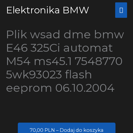
Przejdź
Elektronika BMW
Głó
do
me
treści
Plik wsad dme bmw
E46 325Ci automat
M54 ms45.1 7548770
5wk93023 flash
eeprom 06.10.2004
70,00 PLN – Dodaj do koszyka