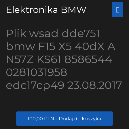
Przejdź
Elektronika BMW
Głó
do
me
treści
Plik wsad dde751
bmw F15 X5 40dX A
N57Z KS61 8586544
0281031958
edc17cp49 23.08.2017
100,00 PLN – Dodaj do koszyka