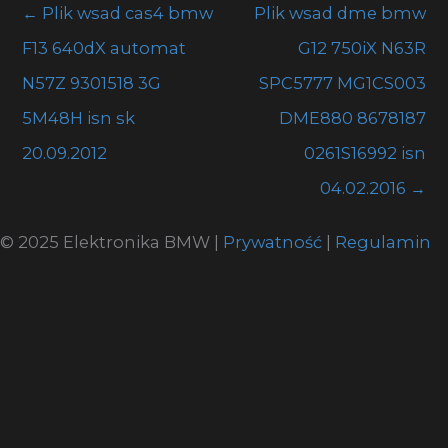
←
Plik wsad cas4 bmw
Plik wsad dme bmw
F13 640dX automat
G12 750iX N63R
N57Z 9301518 3G
SPC5777 MG1CS003
5M48H isn sk
DME880 8678187
20.09.2012
0261S16992 isn
04.02.2016
→
© 2025 Elektronika BMW |
Prywatność
|
Regulamin