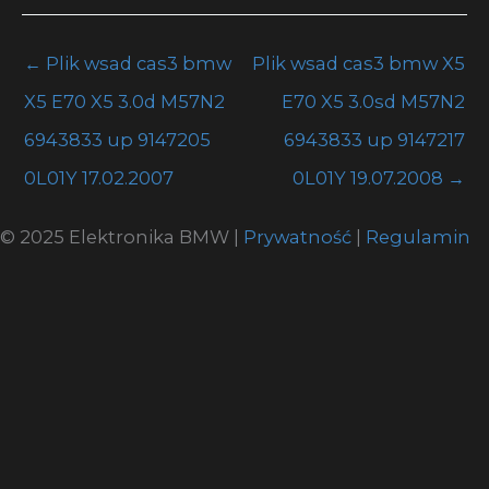
←
Plik wsad cas3 bmw
Plik wsad cas3 bmw X5
X5 E70 X5 3.0d M57N2
E70 X5 3.0sd M57N2
6943833 up 9147205
6943833 up 9147217
0L01Y 17.02.2007
0L01Y 19.07.2008
→
© 2025 Elektronika BMW |
Prywatność
|
Regulamin