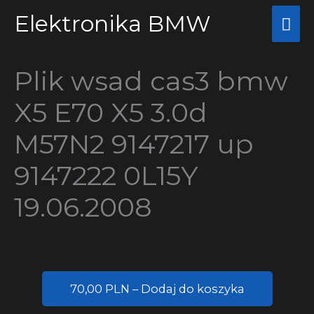
Przejdź
Elektronika BMW
Głó
do
me
treści
Plik wsad cas3 bmw
X5 E70 X5 3.0d
M57N2 9147217 up
9147222 0L15Y
19.06.2008
70,00 PLN – Dodaj do koszyka