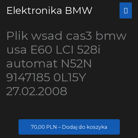
Przejdź
Elektronika BMW
Głó
do
me
treści
Plik wsad cas3 bmw
usa E60 LCI 528i
automat N52N
9147185 0L15Y
27.02.2008
70,00 PLN – Dodaj do koszyka