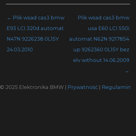
←
Plik wsad cas3 bmw
Plik wsad cas3 bmw
E93 LCI 320d automat
usa E60 LCI 550i
N47N 9226238 0L15Y
automat N62N 9217854
24.03.2010
up 9262360 0L15Y bez
elv without 14.06.2009
→
© 2025 Elektronika BMW |
Prywatność
|
Regulamin