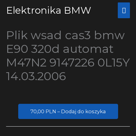
Przejdź
Elektronika BMW
Głó
do
me
treści
Plik wsad cas3 bmw
E90 320d automat
M47N2 9147226 0L15Y
14.03.2006
70,00 PLN – Dodaj do koszyka