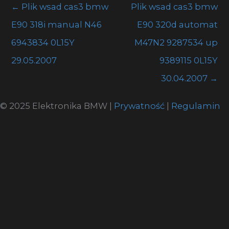
←
Plik wsad cas3 bmw
Plik wsad cas3 bmw
E90 318i manual N46
E90 320d automat
6943834 0L15Y
M47N2 9287534 up
29.05.2007
9389115 0L15Y
30.04.2007
→
© 2025 Elektronika BMW |
Prywatność
|
Regulamin