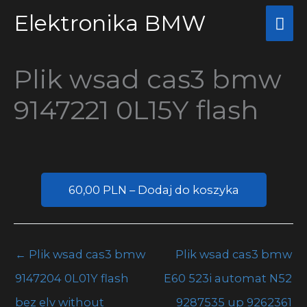
Przejdź
Elektronika BMW
Głó
do
me
treści
Plik wsad cas3 bmw
9147221 0L15Y flash
60,00 PLN – Dodaj do koszyka
←
Plik wsad cas3 bmw
Plik wsad cas3 bmw
9147204 0L01Y flash
E60 523i automat N52
bez elv without
9287535 up 9262361