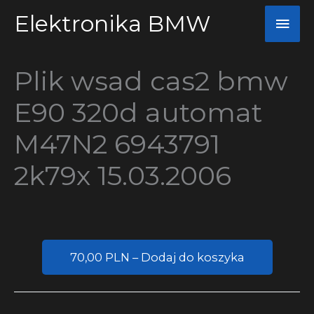
Przejdź
Elektronika BMW
Głó
do
men
treści
Plik wsad cas2 bmw
E90 320d automat
M47N2 6943791
2k79x 15.03.2006
70,00 PLN – Dodaj do koszyka