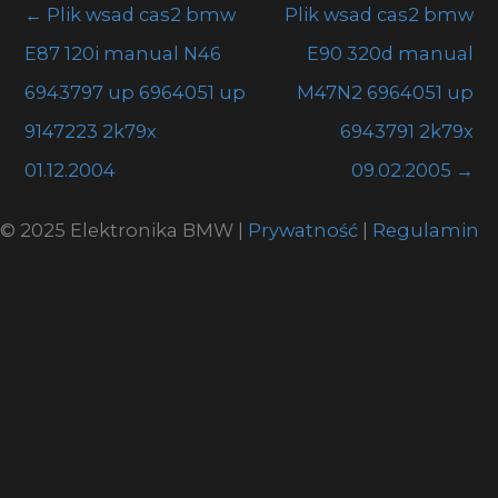
←
Plik wsad cas2 bmw
Plik wsad cas2 bmw
E87 120i manual N46
E90 320d manual
6943797 up 6964051 up
M47N2 6964051 up
9147223 2k79x
6943791 2k79x
01.12.2004
09.02.2005
→
© 2025 Elektronika BMW |
Prywatność
|
Regulamin