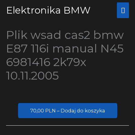
Przejdź
Elektronika BMW
Głó
do
me
treści
Plik wsad cas2 bmw
E87 116i manual N45
6981416 2k79x
10.11.2005
70,00 PLN – Dodaj do koszyka