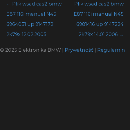
←
Plik wsad cas2 bmw
Plik wsad cas2 bmw
E87 116i manual N45
E87 116i manual N45
6964051 up 9147172
6981416 up 9147224
2k79x 12.02.2005
2k79x 14.01.2006
→
© 2025 Elektronika BMW |
Prywatność
|
Regulamin