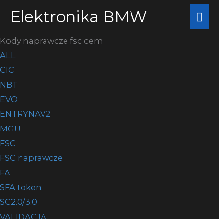
Przejdź
Elektronika BMW
Głó
do
me
treści
Kody naprawcze fsc oem
ALL
CIC
NBT
EVO
ENTRYNAV2
MGU
FSC
FSC naprawcze
FA
SFA token
SC2.0/3.0
VALIDACJA