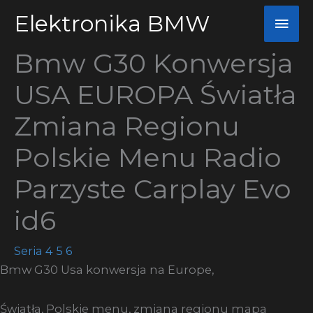
Przejdź
Elektronika BMW
Głó
do
men
treści
Bmw G30 Konwersja
USA EUROPA Światła
Zmiana Regionu
Polskie Menu Radio
Parzyste Carplay Evo
id6
Seria 4 5 6
Bmw G30 Usa konwersja na Europe,
Światła, Polskie menu, zmiana regionu mapa