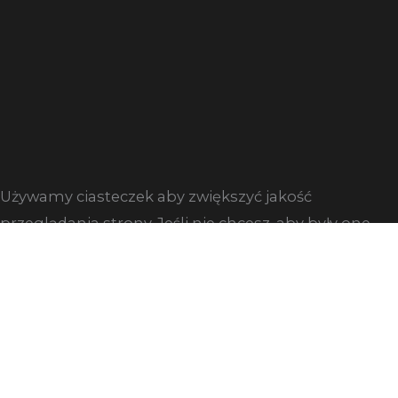
Używamy ciasteczek aby zwiększyć jakość
przeglądania strony. Jeśli nie chcesz, aby były one
zapisywane na twoim komputerze zmień ustawienia
swojej przeglądarki.
Zgoda
Dowiedz się więcej
Close