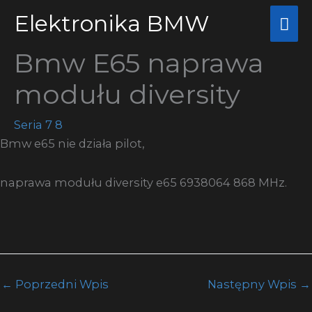
Przejdź
Elektronika BMW
Głó
do
me
treści
Bmw E65 naprawa
modułu diversity
Seria 7 8
Bmw e65 nie działa pilot,
naprawa modułu diversity e65 6938064 868 MHz.
←
Poprzedni Wpis
Następny Wpis
→